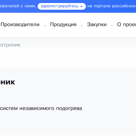
зователей с нами,
зарегистрируйтесь
на портале российских
Производители
Продукция
Закупки
О прое
отроник
ник
систем независимого подогрева