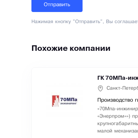
Нажимая кнопку "Отправить", Вы соглашае
Похожие компании
ГК 70МПа-инж
Санкт-Петер
Производство г
«70Мпа-инжинир
«Энерпром»») п
крупногабаритны
малой механиза