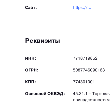
Сайт:
https://pramotronic.ru/
Реквизиты
ИНН:
7718719852
ОГРН:
5087746090163
КПП:
774301001
Основной ОКВЭД:
45.31.1 - Торгов
принадлежностями