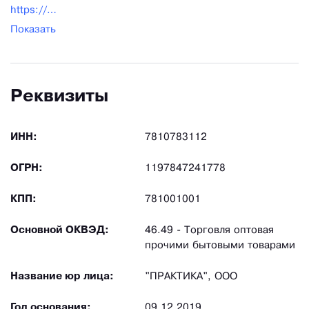
https://praktika-rus.ru/
Показать
Реквизиты
ИНН:
7810783112
ОГРН:
1197847241778
КПП:
781001001
Основной ОКВЭД:
46.49 - Торговля оптовая
прочими бытовыми товарами
Название юр лица:
"ПРАКТИКА", ООО
Год основания:
09.12.2019