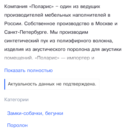
Компания «Поларис» – один из ведущих
производителей мебельных наполнителей в
России. Собственное производство в Москве и
Санкт-Петербурге. Мы производим
синтетический пух из полиэфирного волокна,
изделия из акустического поролона для акустики
помещений. «Поларис» — импортер и
официальный дистрибьютор поролона,
Показать полностью
мебельных клеев и фурнитуры. Компания
основана в 2003 году и уже много лет является
Актуальность данных не подтверждена.
одним из лидеров рынка по поставкам
Категории
комплектующих и материалов для мебели.
«Поларис» – социально ответственная компания,
Замки-собачки, бегунки
мы считаем важным участвовать в жизни нашего
Поролон
общества и уже долгое время помогаем Детским