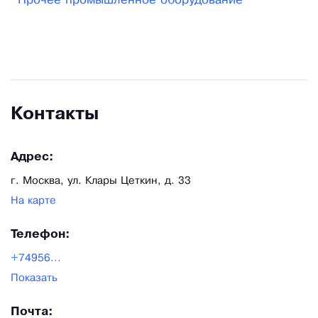
Прочее промышленное оборудование
запасными частями и автоматизацией
производства, с помощью пневмотехники.
Уверены, что наша продукция соответствует
Вашим высоким требованиям, и мы станем
надежными партнерами.
Контакты
Адрес:
г. Москва, ул. Клары Цеткин, д. 33
На карте
Телефон:
+74956...
Показать
Почта: