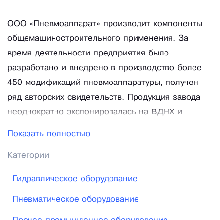
ООО «Пневмоаппарат» производит компоненты
общемашиностроительного применения. За
время деятельности предприятия было
разработано и внедрено в производство более
450 модификаций пневмоаппаратуры, получен
ряд авторских свидетельств. Продукция завода
неоднократно экспонировалась на ВДНХ и
международных промышленных выставках России
Показать полностью
и стран СНГ. Более 30% выпускаемой продукции
Категории
отправляется на экспорт. Опытные специалисты
оказывают высококвалифицированную помощь в
Гидравлическое оборудование
выборе, проектировании и эксплуатации
Пневматическое оборудование
пневмосистем. Мы решаем рационально и
быстро вопросы, связанные с комплектацией