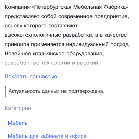
Компания «Петербургская Мебельная Фабрика»
представляет собой современное предприятие,
основу которого составляют
высокотехнологичные разработки, а в качестве
принципа применяется индивидуальный подход.
Новейшее итальянское оборудование,
современные технологии и высокий
профессионализм персонала позволили нам
Показать полностью
выйти на ведущие позиции на мебельном рынке
на территории Санкт-Петербурга. Компания
Актуальность данных не подтверждена.
«Петербургская Мебельная Фабрика» - это
Категории
официальный поставщик госзаказа Санкт-
Петербурга – мы занимаемся производством
Мебель
мебели для государственных, а также
Мебель для кабинета и офиса
муниципальных учреждений. Наши специалисты