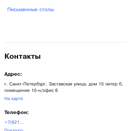
ориентированы на индивидуальную работу, и в
Письменные столы
качестве одного из главных направлений
деятельности нашей компании выступает
изготовление мебели по индивидуальному
заказу.
Контакты
Адрес:
г. Санкт-Петербург, Заставская улица, дом 15 литер б,
помещение 10-н/офис 6
На карте
Телефон:
+7(921...
Показать