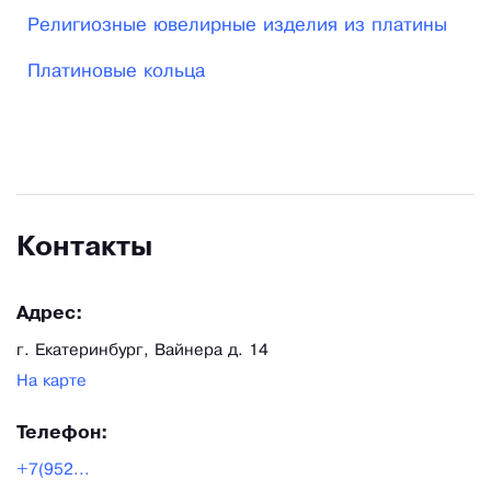
Религиозные ювелирные изделия из платины
палладия. Поэтому в Platinum band мы решили
сосредоточиться именно на этом – дать людям
Платиновые кольца
возможность выбирать и получить кольцо прямо
к двери. Приятным бонусом станет и цена
производителя, т. к мы ликвидировали
посредников и продаем сами, прямо с завода
Ювелирного Дома.
Контакты
Адрес:
г. Екатеринбург, Вайнера д. 14
На карте
Телефон:
+7(952...