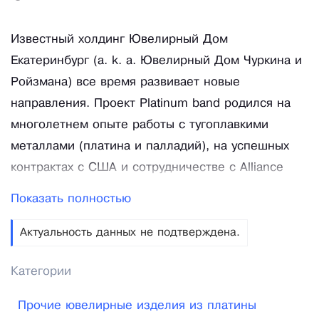
Известный холдинг Ювелирный Дом
Екатеринбург (a. k. a. Ювелирный Дом Чуркина и
Ройзмана) все время развивает новые
направления. Проект Platinum band родился на
многолетнем опыте работы с тугоплавкими
металлами (платина и палладий), на успешных
контрактах с США и сотрудничестве с Alliance
Palladium International (USA) и International
Показать полностью
Palladium Board (UK). К 2017 году стало ясно, что
спрос на изделия из платины и палладия
Актуальность данных не подтверждена.
превышает предложение, а некоторые регионы
Категории
нашей необъятной Родины вообще не имеют
возможности просто прийти в магазин и купить,
Прочие ювелирные изделия из платины
например, помолвочное кольцо из платины или