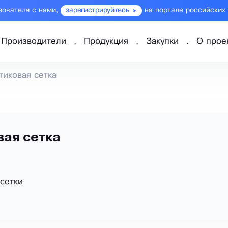
зователя с нами,
зарегистрируйтесь
на портале российских
Производители
Продукция
Закупки
О прое
тиковая сетка
вая сетка
сетки