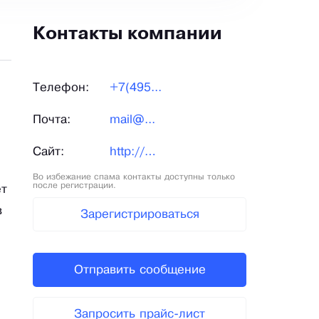
Контакты компании
Телефон:
+7(495...
Почта:
mail@...
Сайт:
http://plastikovaya-setka.ru/
Во избежание спама контакты доступны только
после регистрации.
ет
в
Зарегистрироваться
Отправить сообщение
Запросить прайс-лист