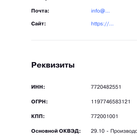
Почта:
info@...
Сайт:
https://pro-kart.ru/
Реквизиты
ИНН:
7720482551
ОГРН:
1197746583121
КПП:
772001001
Основной ОКВЭД:
29.10 - Производ