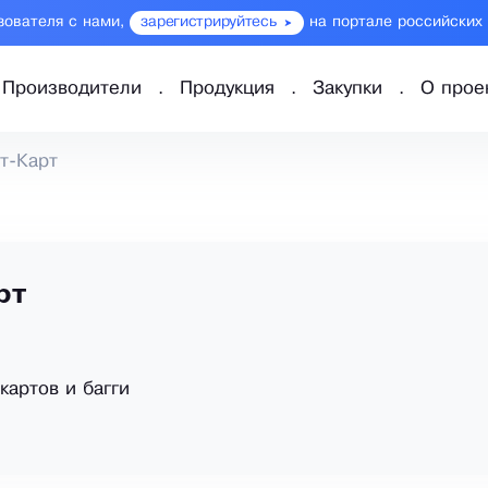
зователя с нами,
зарегистрируйтесь
на портале российских
Производители
Продукция
Закупки
О прое
т-Карт
рт
картов и багги