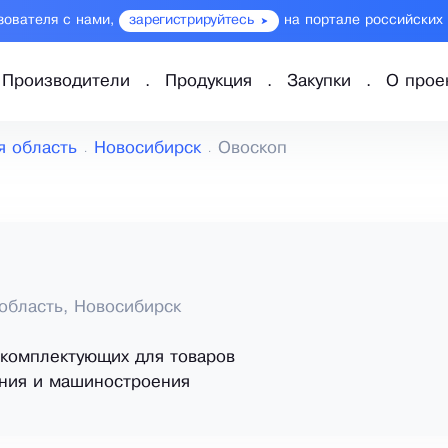
зователя с нами,
зарегистрируйтесь
на портале российских
Производители
Продукция
Закупки
О прое
я область
Новосибирск
Овоскоп
область, Новосибирск
комплектующих для товаров
ния и машиностроения