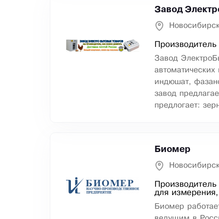
Завод Электр
Новосибирск
Производитель 
Завод ЭлектроБ
автоматических 
индюшат, фазано
завод предлагае
предлогает: зер
Биомер
Новосибирск
Производитель 
для измерения,
Биомер работает
ведущим в Росс