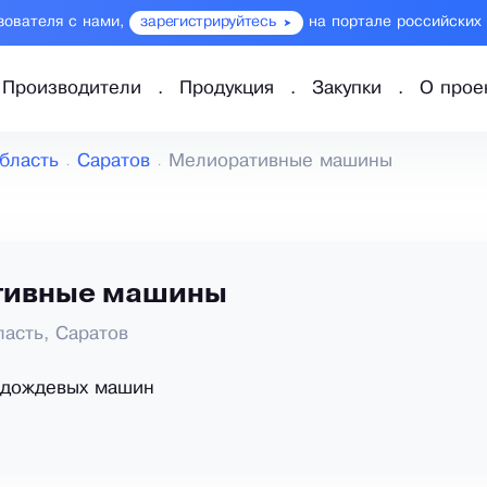
зователя с нами,
зарегистрируйтесь
на портале российских
Производители
Продукция
Закупки
О прое
бласть
Саратов
Мелиоративные машины
тивные машины
ласть, Саратов
 дождевых машин