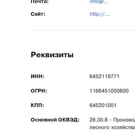
Почта:
info@...
Сайт:
http://meliomash.ru/
Реквизиты
ИНН:
6452119771
ОГРН:
1166451050600
КПП:
645201001
Основной ОКВЭД:
28.30.8 - Произв
лесного хозяйств