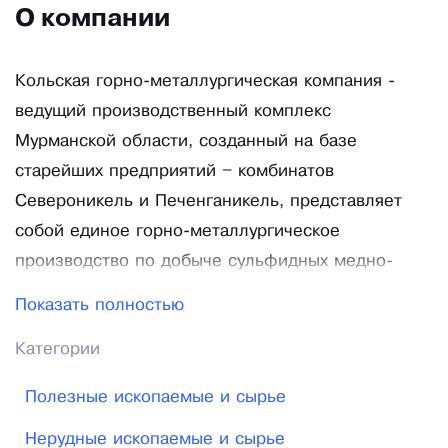
О компании
Кольская горно-металлургическая компания -
ведущий производственный комплекс
Мурманской области, созданный на базе
старейших предприятий – комбинатов
Североникель и Печенганикель, представляет
собой единое горно-металлургическое
производство по добыче сульфидных медно-
никелевых руд и производству цветных металлов.
Показать полностью
Результаты работы Кольской ГМК в последние
Категории
годы свидетельствуют о ее стабильном
финансовом состоянии, а по основным
Полезные ископаемые и сырье
показателям развития – уровню производства и
Нерудные ископаемые и сырье
управления, освоению инвестиций в капитальное