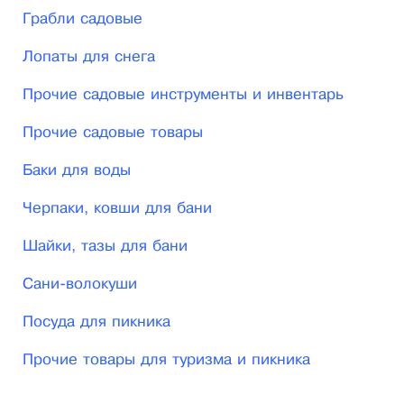
Грабли садовые
Наша компания постоянно совершенствуется и
занимается инновационной деятельностью.
Лопаты для снега
Ежегодно происходит обновление и расширение
Прочие садовые инструменты и инвентарь
ассортимента на основе изучения спроса.
Прочие садовые товары
Высокие стандарты клиентского спроса и
Баки для воды
корректное поведение на рынке помогли
компании завоевать репутацию делового
Черпаки, ковши для бани
партнера и заложить основы долгосрочного
Шайки, тазы для бани
сотрудничества.
Сани-волокуши
Посуда для пикника
Прочие товары для туризма и пикника