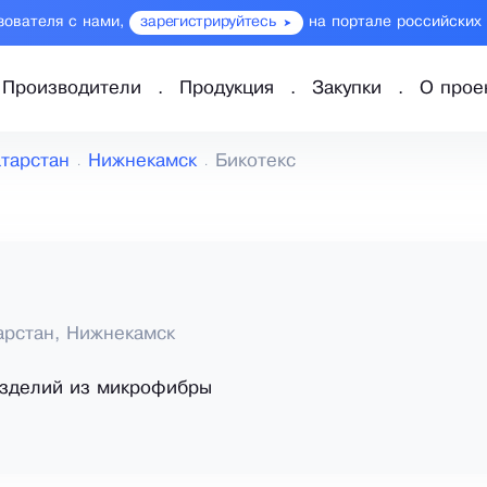
зователя с нами,
зарегистрируйтесь
на портале российских
Производители
Продукция
Закупки
О прое
тарстан
Нижнекамск
Бикотекс
арстан, Нижнекамск
изделий из микрофибры