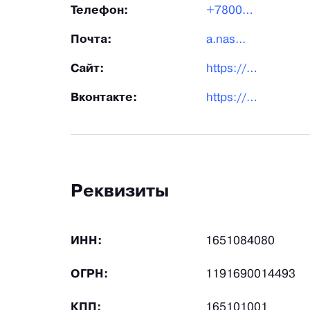
Телефон:
+78002...
Почта:
a.nas...
Сайт:
https://bicotex.ru
Вконтакте:
https://vk.com/bicotexru
Реквизиты
ИНН:
1651084080
ОГРН:
1191690014493
КПП:
165101001