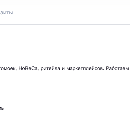
изиты
томоек, HoReCa, ритейла и маркетплейсов. Работаем
мы