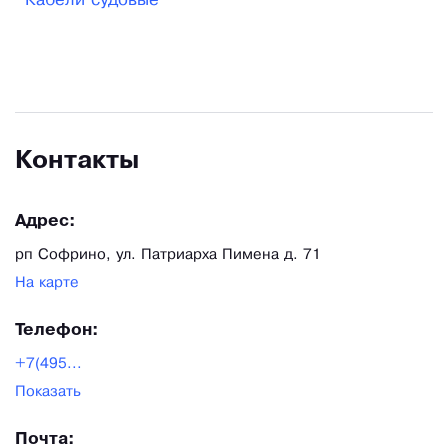
Кабели судовые
область. Площадь производства – 6500 м.
Численность производственного персонала 150
человек. Предприятие оснащено современным
высокопроизводительным технологическим
оборудованием, квалифицированными
Контакты
специалистами, передовой испытательной и
измерительной техникой. При производстве
Адрес:
кабельной продукции осуществляется
рп Софрино, ул. Патриарха Пимена д. 71
тщательный контроль на всех этапах
На карте
изготовления, изделия в полном объеме
подвергаются процедуре приемо-сдаточных
Телефон:
испытаний службами технического контроля и
+7(495...
инженерной группой «ИНТЕХ».
Показать
Почта: