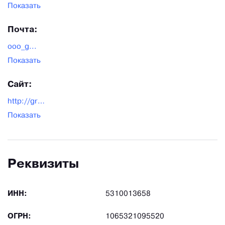
Показать
Почта:
ooo_g...
Показать
Сайт:
http://grumextract.ru/
Показать
Реквизиты
ИНН:
5310013658
ОГРН:
1065321095520