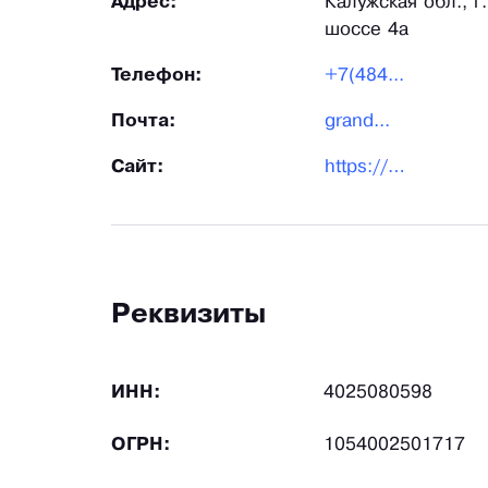
Адрес:
Калужская обл., г
шоссе 4а
Телефон:
+7(484...
Почта:
grand...
Сайт:
https://grandzavod.ru/
Реквизиты
ИНН:
4025080598
ОГРН:
1054002501717