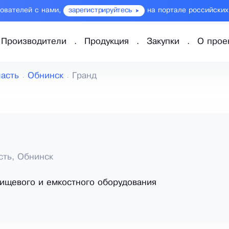
зователей с нами,
зарегистрируйтесь
на портале российских
Производители
Продукция
Закупки
О прое
ласть
Обнинск
Гранд
сть, Обнинск
ищевого и емкостного оборудования