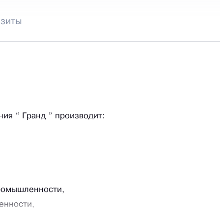
изиты
ия “ Гранд ” производит:
ромышленности,
енности,
ышленности,