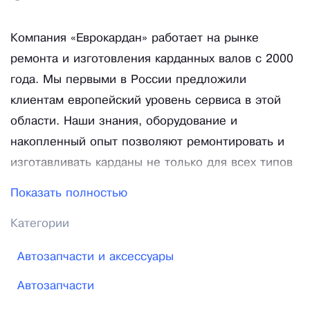
Компания «Еврокардан» работает на рынке
ремонта и изготовления карданных валов с 2000
года. Мы первыми в России предложили
клиентам европейский уровень сервиса в этой
области. Наши знания, оборудование и
накопленный опыт позволяют ремонтировать и
изготавливать карданы не только для всех типов
автомобилей и спецтехники, но и для
Показать полностью
оборудования, используемого в различных
Категории
отраслях промышленности. Наше производство
позволяет изготавливать и балансировать
Автозапчасти и аксессуары
карданные передачи длиной более 5 метров и
Автозапчасти
весом до 1000 кг. Уникальные карданы и другие
вращающиеся части промышленного