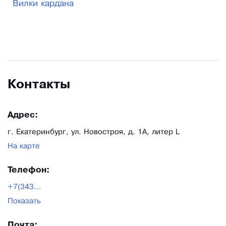
Вилки кардана
оборудования весом до нескольких тонн мы
балансируем непосредственно на месте их
работы с помощью вибродиагностического
комплекса «Schenck».
Контакты
Адрес:
г. Екатеринбург, ул. Новостроя, д. 1А, литер L
На карте
Телефон:
+7(343...
Показать
Почта: