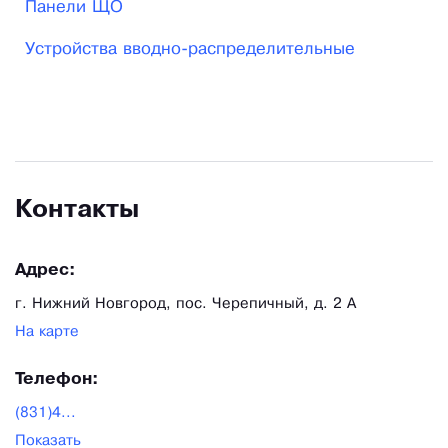
Панели ЩО
Петербурга до Владивостока. Наша организация
Устройства вводно-распределительные
поставляет низковольтное оборудование в
страны СНГ, такие как Белоруссия, Казахстан и
Таджикистан..
Контакты
Адрес:
г. Нижний Новгород, пос. Черепичный, д. 2 А
На карте
Телефон:
(831)4...
Показать