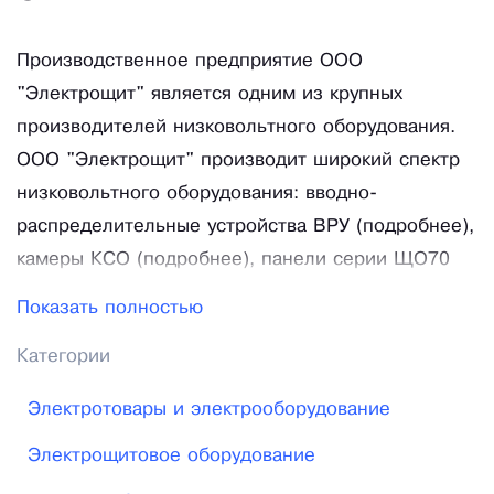
Производственное предприятие ООО
"Электрощит" является одним из крупных
производителей низковольтного оборудования.
ООО "Электрощит" производит широкий спектр
низковольтного оборудования: вводно-
распределительные устройства ВРУ (подробнее),
камеры КСО (подробнее), панели серии ЩО70
(подробнее), устройства этажные (подробнее),
Показать полностью
шкафы распределительные (подробнее), щитки
Категории
этажные серии ЩЭ (подробнее) и другую
электротехническую продукцию. За прошедшие
Электротовары и электрооборудование
со дня основания годы нам удалось найти свою
Электрощитовое оборудование
нишу на рынке - мы поставляем низковольтное
оборудование по всей России, от Санкт-