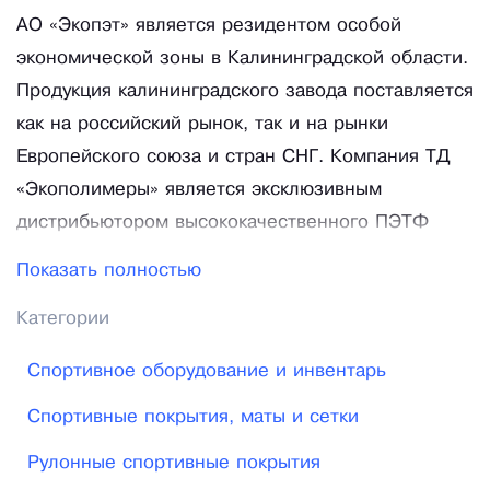
АО «Экопэт» является резидентом особой
экономической зоны в Калининградской области.
Продукция калининградского завода поставляется
как на российский рынок, так и на рынки
Европейского союза и стран СНГ. Компания ТД
«Экополимеры» является эксклюзивным
дистрибьютором высококачественного ПЭТФ
гранулята, произведенным заводом АО «Экопэт»,
Показать полностью
крупнейшим производителем ПЭТФ пищевого
Категории
назначения в России и Восточной Европе по
технологии 2R MTR компании Uhde Inventa Fisher
Спортивное оборудование и инвентарь
GmbH (Германия), наиболее современной из
Спортивные покрытия, маты и сетки
существующих технологий производства ПЭТФ
Объем продаж ТД «Экополимеры» в 2015 году
Рулонные спортивные покрытия
превысил 115 тысяч тонн ПЭТ (на 55% больше