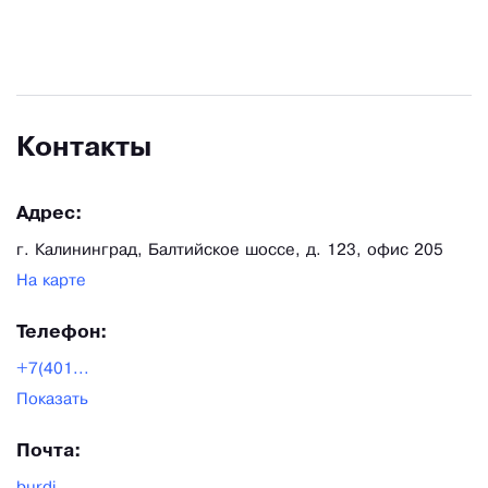
показателей предыдущего года), а география
поставок постоянно расширялась, как на
внутреннем, так и на внешнем рынках. Продажи
на экспорт включают в себя заказы из стран СНГ,
Контакты
Южной Америки, стран Прибалтики, были
выполнены продажи спецполимеров в США.
Адрес:
г. Калининград, Балтийское шоссе, д. 123, офис 205
На карте
Телефон:
+7(401...
Показать
Почта: