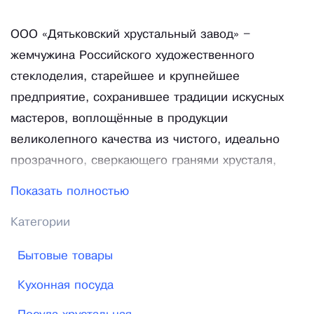
ООО «Дятьковский хрустальный завод» –
жемчужина Российского художественного
стеклоделия, старейшее и крупнейшее
предприятие, сохранившее традиции искусных
мастеров, воплощённые в продукции
великолепного качества из чистого, идеально
прозрачного, сверкающего гранями хрусталя,
обработанного руками российских умельцев. В
Показать полностью
XXI век мы пришли, сохранив лучшие традиции
Категории
русского хрусталя, высокий художественный
уровень серийной продукции. Мы вкладываем в
Бытовые товары
удивительный материал огромный труд, талант и
Кухонная посуда
искусство высокопрофессиональных мастеров –
стеклоделов. Дятьковскую продукцию знают в