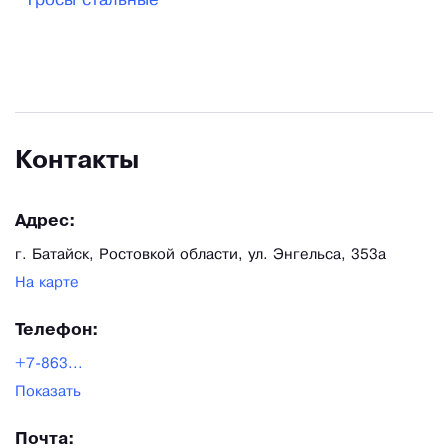
Тросы стальные
управления; Постоянное внедрение научно-
технических разработок в области технологии
подъёма и перемещения грузов; Регулярное
участие в российских и международных
выставках; Индивидуальный подход к каждому
Контакты
клиенту.
Адрес:
г. Батайск, Ростовкой области, ул. Энгельса, 353а
На карте
Телефон:
+7-863...
Показать
Почта: