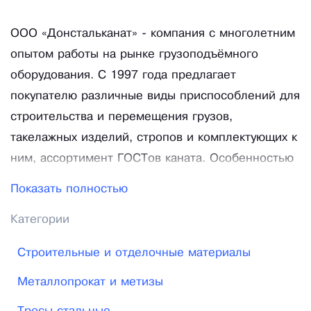
ООО «Донстальканат» - компания с многолетним
опытом работы на рынке грузоподъёмного
оборудования. С 1997 года предлагает
покупателю различные виды приспособлений для
строительства и перемещения грузов,
такелажных изделий, стропов и комплектующих к
ним, ассортимент ГОСТов каната. Особенностью
предприятия является: Материально-техническая
Показать полностью
база для полного цикла разработок, внедрения и
Категории
производства серийной продукции и
нестандартных изделий, способная решать
Строительные и отделочные материалы
задачи современного машиностроительного
Металлопрокат и метизы
предприятия; Высокопрофессиональные
специалисты в сфере производства, сбыта и