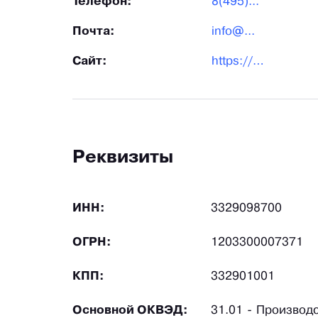
Телефон:
8(495)...
Почта:
info@...
Сайт:
https://divangroup.ru/
Реквизиты
ИНН:
3329098700
ОГРН:
1203300007371
КПП:
332901001
Основной ОКВЭД:
31.01 - Производ