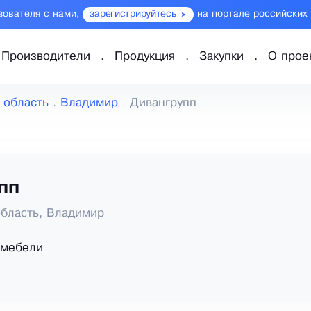
зователя с нами,
зарегистрируйтесь
на портале российских
Производители
Продукция
Закупки
О прое
 область
Владимир
Дивангрупп
пп
бласть, Владимир
 мебели