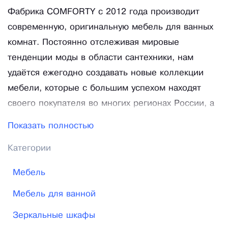
Фабрика COMFORTY с 2012 года производит
современную, оригинальную мебель для ванных
комнат. Постоянно отслеживая мировые
тенденции моды в области сантехники, нам
удаётся ежегодно создавать новые коллекции
мебели, которые с большим успехом находят
своего покупателя во многих регионах России, а
так же в Казахстане, Киргизии, Армении. В 2020
Показать полностью
году мы предлагаем нашим покупателям модели
Категории
мебели для ванных комнат в популярном стиле
«лофт», в традиционном стиле «неоклассика», а
Мебель
так же в минималистическом стиле. Стиль
Мебель для ванной
«лофт» отличается применением в конструкции
изделий металла, окрашенного в черный цвет,
Зеркальные шкафы
материалов, имитирующих не оштукатуренный