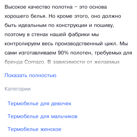
Высокое качество полотна – это основа
хорошего белья. Но кроме этого, оно должно
быть идеальным по конструкции и пошиву,
поэтому в стенах нашей фабрики мы
контролируем весь производственный цикл. Мы
сами изготавливаем 90% полотен, требуемых для
бренда Comazo. В зависимости от желаемых
свойств белья мы вяжем полотно, сочетая в
Показать полностью
пряже натуральные (хлопок и шерсть),
Категории
искусственные (вискоза, модаль, бамбук) и
синтетические волокна (полиэстер, полиакрил,
Термобелье для девочек
эластан). Наша цель — изготовить белье, которое
Термобелье для мальчиков
дает Вам ощущение уверенности и свободы.
Белье, которое не напоминает о себе. Мы
Термобелье женское
создаем такое белье. Но совершенным, то есть