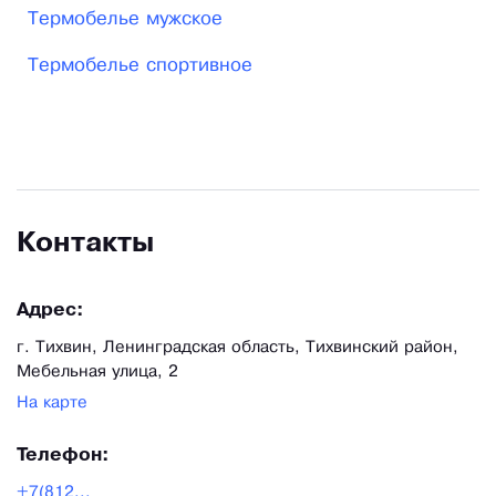
Термобелье мужское
таким, каким мы его задумали, белье делаете Вы
— наши клиенты.
Термобелье спортивное
Контакты
Адрес:
г. Тихвин, Ленинградская область, Тихвинский район,
Мебельная улица, 2
На карте
Телефон:
+7(812...