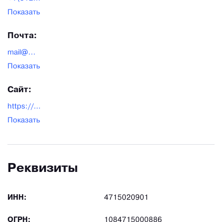
Показать
Почта:
mail@...
Показать
Сайт:
https://comazo.ru/site_new/
Показать
Реквизиты
ИНН:
4715020901
ОГРН:
1084715000886