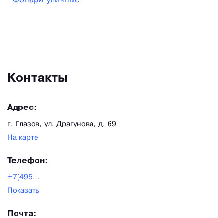
Фонари уличные
литье из чугуна. В его рамках был разработан и
реализован ряд крупных проектов по
благоустройству: курортный парк (г. Кисловодск),
проспект им. А. Кадырова (г. Гудермес), волжская
набережная (г. Ярославль), драматический театр
Контакты
(г. Пенза) и т. д., что позволило собрать под
одно «крыло» талантливых специалистов и
Адрес:
создать собственную производственную базу.
г. Глазов, ул. Драгунова, д. 69
На карте
Телефон:
+7(495...
Показать
Почта: