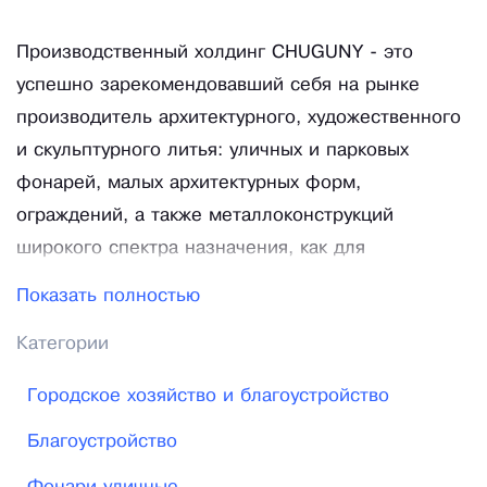
Производственный холдинг CHUGUNY - это
успешно зарекомендовавший себя на рынке
производитель архитектурного, художественного
и скульптурного литья: уличных и парковых
фонарей, малых архитектурных форм,
ограждений, а также металлоконструкций
широкого спектра назначения, как для
муниципальных нужд, так и для корпоративных
Показать полностью
заказчиков. Мы осуществляем чугунное литье на
Категории
заказ качественно, оперативно и по доступной
цене!История компании началась основанием в
Городское хозяйство и благоустройство
2007 году командой единомышленников
Благоустройство
Креативного Бюро «Альтаир», основным
направлением деятельности которого являлось