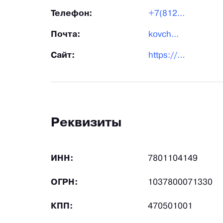
Телефон:
+7(812...
Почта:
kovch...
Сайт:
https://chistye-lapki.ru/
Реквизиты
ИНН:
7801104149
ОГРН:
1037800071330
КПП:
470501001