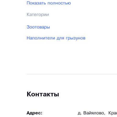
Показать полностью
(хвойной древесины), цвет (светло желт
Категории
кошачья сосна.
Зоотовары
Наполнители для грызунов
Контакты
Адрес:
д. Вайялово, Кра