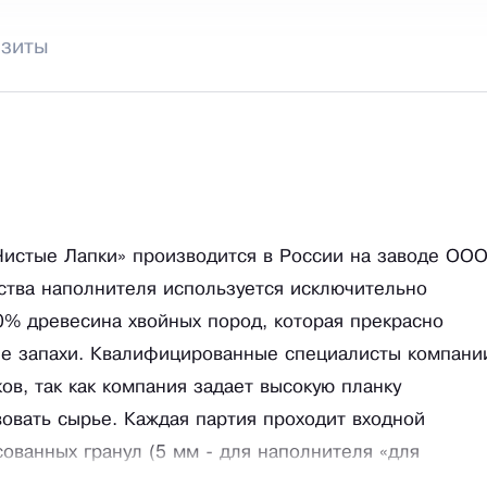
изиты
истые Лапки» производится в России на заводе ОО
дства наполнителя используется исключительно
0% древесина хвойных пород, которая прекрасно
ые запахи. Квалифицированные специалисты компани
в, так как компания задает высокую планку
овать сырье. Каждая партия проходит входной
ованных гранул (5 мм - для наполнителя «для
ителя), влажность прессованных опилок (6-8%), запах