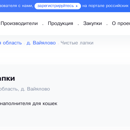
зователя с нами,
зарегистрируйтесь
на портале российских
Производители
Продукция
Закупки
О прое
я область
д. Вайялово
Чистые лапки
апки
область, д. Вайялово
наполнителя для кошек