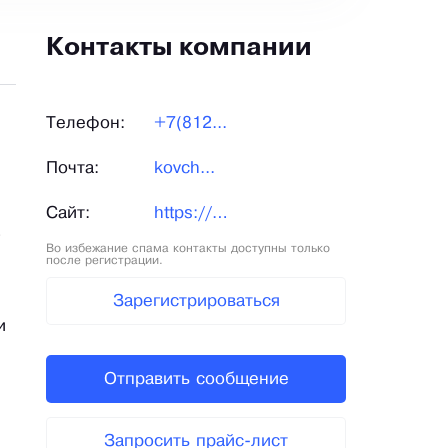
Контакты компании
Телефон:
+7(812...
Почта:
kovch...
Сайт:
https://chistye-lapki.ru/
О
Во избежание спама контакты доступны только
после регистрации.
Зарегистрироваться
и
Отправить сообщение
Запросить прайс-лист