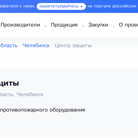
зователя с нами,
зарегистрируйтесь
на портале российских
Производители
Продукция
Закупки
О прое
область
Челябинск
Центр защиты
щиты
ласть, Челябинск
 противопожарного оборудования