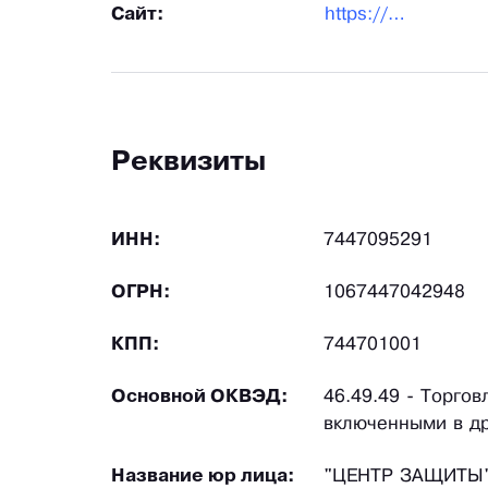
Сайт:
https://centrfire.ru/
Реквизиты
ИНН:
7447095291
ОГРН:
1067447042948
КПП:
744701001
Основной ОКВЭД:
46.49.49 - Торго
включенными в др
Название юр лица:
"ЦЕНТР ЗАЩИТЫ