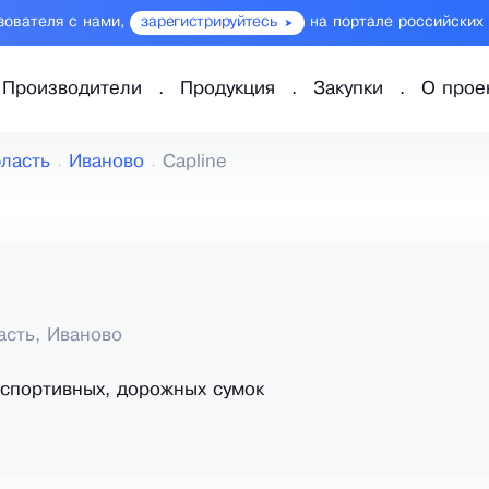
зователя с нами,
зарегистрируйтесь
на портале российских
Производители
Продукция
Закупки
О прое
бласть
Иваново
Capline
асть, Иваново
спортивных, дорожных сумок