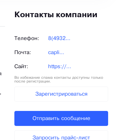
Контакты компании
Телефон:
8(4932...
Почта:
capli...
Сайт:
https://www.capline.su/
я
Во избежание спама контакты доступны только
после регистрации.
,
Зарегистрироваться
Отправить сообщение
Запросить прайс-лист