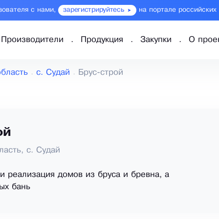
зователя с нами,
зарегистрируйтесь
на портале российских
Производители
Продукция
Закупки
О прое
область
с. Судай
Брус-строй
ой
асть, с. Судай
и реализация домов из бруса и бревна, а
ых бань