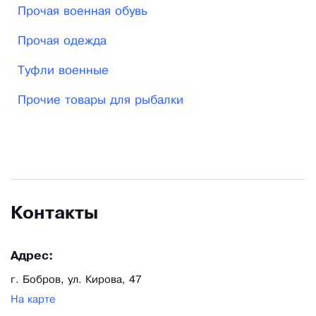
Прочая военная обувь
миллионы единиц продукции. Первоначально
выпускалась одежда и экипировка для охоты,
Прочая одежда
рыбалки и туризма, но вскоре сфера
Туфли военные
расширилась. Сейчас ассортимент товаров
выглядит впечатляюще, производится от 200
Прочие товары для рыбалки
различных позиций в месяц, иногда этот
показатель превышает 1000 единиц. За год
набегает внушительная цифра – более 1
миллиона!
Контакты
Адрес:
г. Бобров, ул. Кирова, 47
На карте