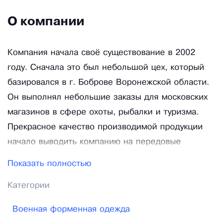
О компании
Компания начала своё существование в 2002
году. Сначала это был небольшой цех, который
базировался в г. Боброве Воронежской области.
Он выполнял небольшие заказы для московских
магазинов в сфере охоты, рыбалки и туризма.
Прекрасное качество производимой продукции
начало выводить компанию на передовые
позиции, поэтому спустя несколько лет бренд
Показать полностью
стал запатентованным. Компания получила
Категории
название от основного цеха (Бобровская швейная
фабрика). Сейчас эта точка является основной
Военная форменная одежда
производительной базой, которая выпустила уже