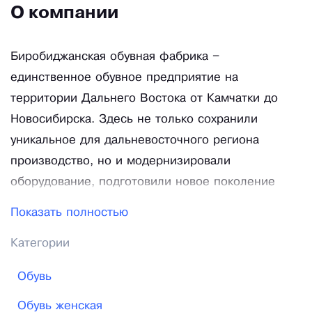
О компании
Биробиджанская обувная фабрика –
единственное обувное предприятие на
территории Дальнего Востока от Камчатки до
Новосибирска. Здесь не только сохранили
уникальное для дальневосточного региона
производство, но и модернизировали
оборудование, подготовили новое поколение
специалистов. Качественная кожа, удобная
Показать полностью
колодка плюс точное соответствие строжайшим
Категории
государственным стандартам делает обувь
«Росток» комфортной и долговечной. Обувь
Обувь
«Росток» производится только из качественных
Обувь женская
материалов. Сверхпрочный итальянский клей