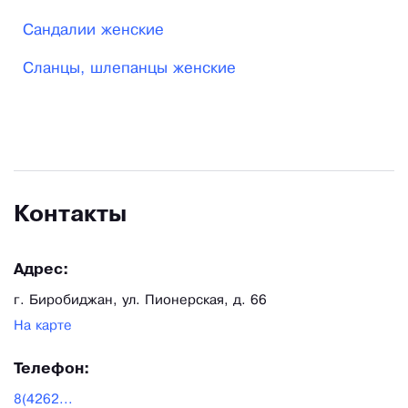
рассчитан на перепады влажности, обычные для
Сандалии женские
нашего климата. Подошва с увеличенным
Сланцы, шлепанцы женские
содержанием термоэластопласта – гибкая даже в
суровые морозы. А верх из натуральной кожи и
меховой подклад повышенной толщины
сохраняют тепло дальневосточной зимой.
Контакты
Адрес:
г. Биробиджан, ул. Пионерская, д. 66
На карте
Телефон:
8(4262...