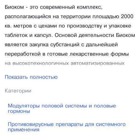
Биоком - это современный комплекс,
располагающийся на территории площадью 2000
кв. метров с цехами по производству и упаковке
таблеток и капсул. Основой деятельности Биоком
является закупка субстанций с дальнейшей
переработкой в готовые лекарственные формы
на высокотехнологичных автоматизированных
линиях. На сегодняшний день это таблетки,
Показать полностью
таблетки покрытые оболочкой, капсулы. В
Категории
настоящее время предприятие специализируется
на выпуске твердых лекарственных средств
Модуляторы половой системы и половые
(дженериков) по полному технологическому
гормоны
циклу. Принцип быстрой смены технологий
Противовирусные препараты для системного
позволяет предприятию оперативно, в течение
применения
24 часов, переходить с производства одного