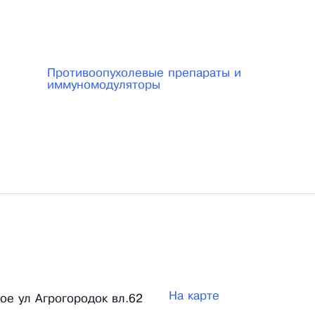
едительно показали, что Имунофану как эффективном
оящее время в мировой медицине нет.
Противоопухолевые препараты и
иммуномодуляторы
На карте
ное ул Агрогородок вл.62