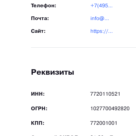
Телефон:
+7(495...
Почта:
info@...
Сайт:
https://imunofan.ru/
Реквизиты
ИНН:
7720110521
ОГРН:
1027700492820
КПП:
772001001