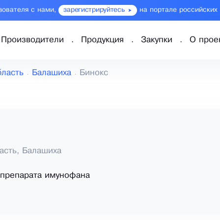
зователя с нами,
зарегистрируйтесь
на портале российских
Производители
Продукция
Закупки
О прое
бласть
Балашиха
Бинокс
асть, Балашиха
 препарата имунофана