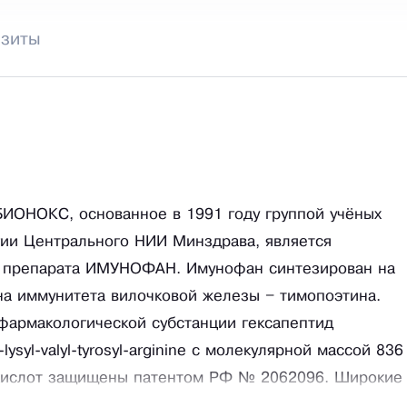
изиты
ИОНОКС, основанное в 1991 году группой учёных
гии Центрального НИИ Минздрава, является
м препарата ИМУНОФАН. Имунофан синтезирован на
на иммунитета вилочковой железы – тимопоэтина.
 фармакологической субстанции гексапептид
lysyl-valyl-tyrosyl-arginine с молекулярной массой 836
окислот защищены патентом РФ № 2062096. Широкие
пыт терапевтического использования препарата в