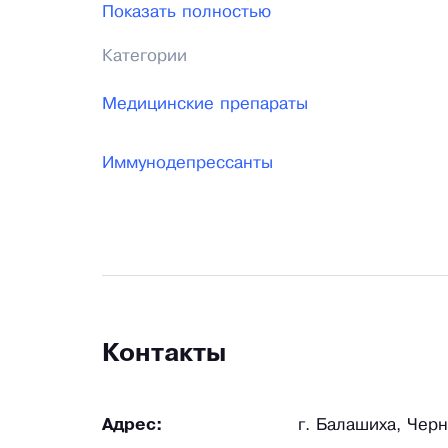
Показать полностью
самых авторитетных клиниках России уб
Категории
иммуннорегулятору альтернативы в наст
Медицинские препараты
Иммунодепрессанты
Контакты
Адрес:
г. Балашиха, Чер