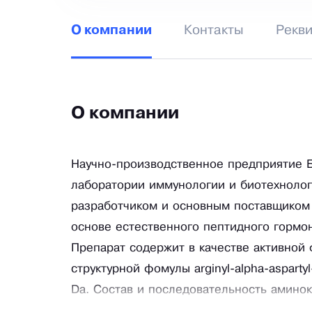
Контакты
Рекв
О компании
О компании
Научно-производственное предприятие Б
лаборатории иммунологии и биотехноло
разработчиком и основным поставщико
основе естественного пептидного гормо
Препарат содержит в качестве активной
структурной фомулы arginyl-alpha-aspartyl-
Da. Состав и последовательность амин
клинические испытания и многолетний о