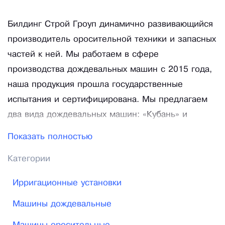
Билдинг Строй Гроуп динамично развивающийся
производитель оросительной техники и запасных
частей к ней. Мы работаем в сфере
производства дождевальных машин c 2015 года,
наша продукция прошла государственные
испытания и сертифицирована. Мы предлагаем
два вида дождевальных машин: «Кубань» и
«Фрегат». Круговая электрифицированная
Показать полностью
дождевальная машина «Кубань» работает на
Категории
полях с разными рельефами, мы изготовим ее
нужной для вас длины и с необходимым вам
Ирригационные установки
расходом воды. Круговая гидравлическая
Машины дождевальные
дождевальная машина «Фрегат» работает от
давления воды в трубопроводе, не требует