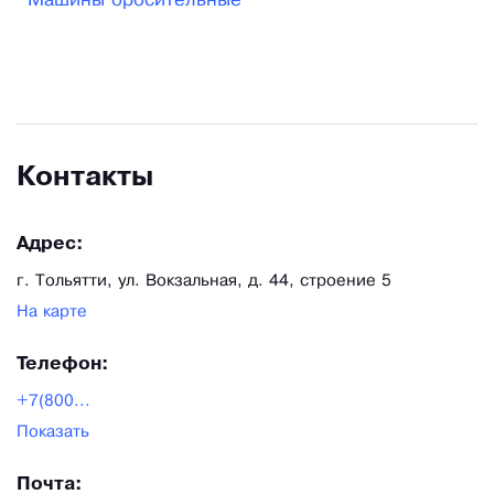
Машины оросительные
сложного обслуживания. Мы поставляем ДМ
«Фрегат» в трех модификациях, в зависимости от
напора воды в вашем трубопроводе.
Контакты
Адрес:
г. Тольятти, ул. Вокзальная, д. 44, строение 5
На карте
Телефон:
+7(800...
Показать
Почта: