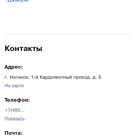
Джакузи
виде купола, квадратные, круглые, по размеру –
маленькие, средние, большие; фитобочки –
круглые, овальные, профессиональные;
умывальники – с тумбой и без тумбы, другая
эксклюзивная продукция из массива ценных
Контакты
пород дерева. В работе используется дерево
разных пород – лиственница, кедр, дуб,
Адрес:
термоберёза, тик.
г. Ногинск, 1-й Кардолентный проезд, д. 5
На карте
Телефон:
+7(495...
Показать
Почта: