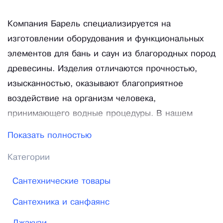
Компания Барель специализируется на
изготовлении оборудования и функциональных
элементов для бань и саун из благородных пород
древесины. Изделия отличаются прочностью,
изысканностью, оказывают благоприятное
воздействие на организм человека,
принимающего водные процедуры. В нашем
ассортименте: купели из дерева – круглые,
Показать полностью
угловые, овальные, квадратные, по конструкции –
Категории
двойные, с пластиковой вставкой, джакузи; ванны
– овальные, квадратные, по размеру – детские,
Сантехнические товары
взрослые; душевые кабинки – угловые, круглые,
Сантехника и санфаянс
полукруглые, прямоугольные; японские бани –
«Офуро», «Фурако»; бассейны; бани-бочки – в