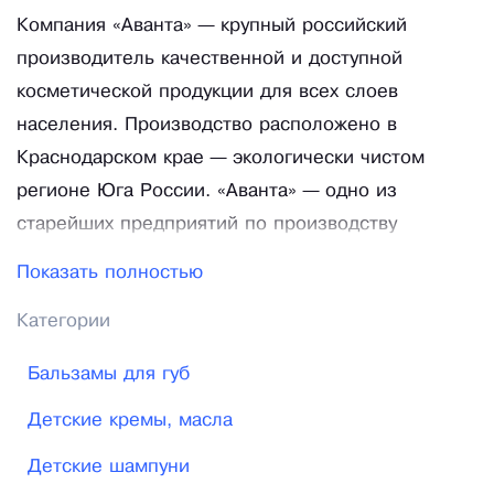
Компания «Аванта» — крупный российский
производитель качественной и доступной
косметической продукции для всех слоев
населения. Производство расположено в
Краснодарском крае — экологически чистом
регионе Юга России. «Аванта» — одно из
старейших предприятий по производству
парфюмерно-косметической продукции в
Показать полностью
Российской Федерации. В 2018 году нашей
Категории
фабрике исполнилось 75 лет!Сегодня «Аванта» —
это современное производство, оснащенное
Бальзамы для губ
итальянским, швейцарским и немецким
Детские кремы, масла
высокопроизводительным оборудованием. Все
процессы производства, от разработки продуктов
Детские шампуни
до их продажи, контролируются системой