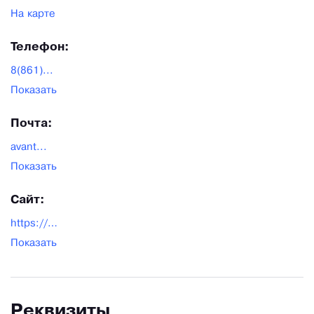
На карте
гордимся ей и уверенно смотрим в будущее!
Главное для нас — быть полезными людям!
Телефон:
8(861)...
Показать
Почта:
avant...
Показать
Сайт:
https://avnt.ru/
Показать
Реквизиты