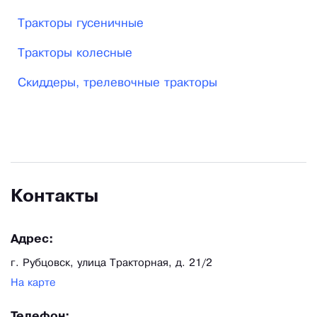
Продукция завода обеспечивает потребности
Тракторы гусеничные
сельскохозяйственных и промышленных
предприятий Алтайского края, а также
Тракторы колесные
реализуется в странах СНГ и за его пределами.
Скиддеры, трелевочные тракторы
Перспективным направлением в деятельности
является запуск в серийное производство новых
моделей машин, разработке которых на
предприятии уделяется большое внимание.
Контакты
Адрес:
г. Рубцовск, улица Тракторная, д. 21/2
На карте
Телефон: