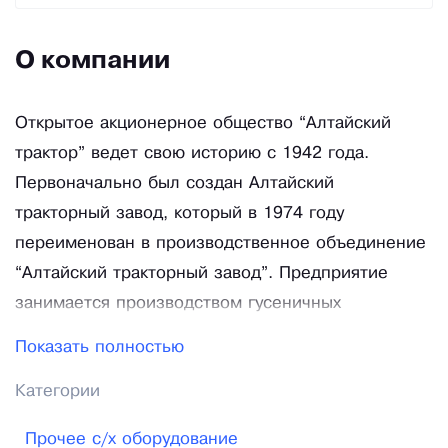
О компании
Открытое акционерное общество “Алтайский
трактор” ведет свою историю с 1942 года.
Первоначально был создан Алтайский
тракторный завод, который в 1974 году
переименован в производственное объединение
“Алтайский тракторный завод”. Предприятие
занимается производством гусеничных
сельскохозяйственных и промышленных
Показать полностью
тракторов, колесных малогабаритных тракторов,
Категории
технологического оборудования и инструментов,
а также товаров народного потребления.
Прочее с/х оборудование