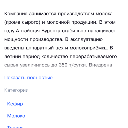
Компания занимается производством молока
(кроме сырого) и молочной продукции. В этом
году Алтайская Буренка стабильно наращивает
мощности производства. В эксплуатацию
введены аппаратный цех и молокоприёмка. В
летний период количество перерабатываемого
сырья увеличилось до 350 т/сутки. Внедрена
сепарация и пастеризация молока «в потоке».
Показать полностью
Полностью достроен и запущен новый
Категории
творожный цех, выведен на 100% загрузку.
Ассортимент продукции «Алтайская Буренка»
Кефир
расширен несколькими позициями. Начато
Молоко
производство сыров плавленых из творога:
солёного; с ветчиной; с грибами; с зеленью и