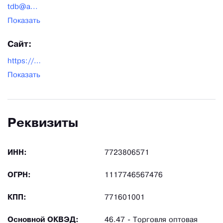
tdb@a...
Показать
Сайт:
https://alsagor.ru/
Показать
Реквизиты
ИНН:
7723806571
ОГРН:
1117746567476
КПП:
771601001
Основной ОКВЭД:
46.47 - Торговля оптовая