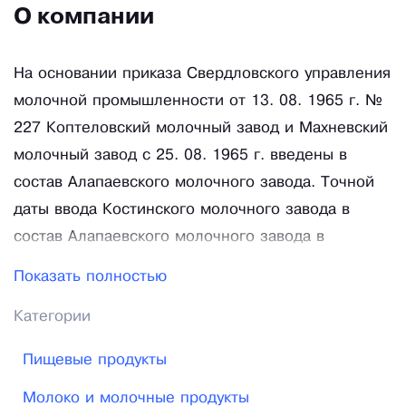
О компании
На основании приказа Свердловского управления
молочной промышленности от 13. 08. 1965 г. №
227 Коптеловский молочный завод и Махневский
молочный завод с 25. 08. 1965 г. введены в
состав Алапаевского молочного завода. Точной
даты ввода Костинского молочного завода в
состав Алапаевского молочного завода в
существующих документах нет, но по расчетным
Показать полностью
ведомостям персонал Костинского молочного
Категории
завода числится в составе Алапаевского
молочного завода с сентября 1965 г. На
Пищевые продукты
основании приказа Министерства мясной и
Молоко и молочные продукты
молочной промышленности РСФСР № 3 от 09.