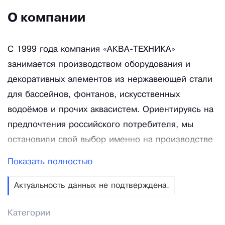
О компании
C 1999 года компания «АКВА-ТЕХНИКА»
занимается производством оборудования и
декоративных элементов из нержавеющей стали
для бассейнов, фонтанов, искусственных
водоёмов и прочих аквасистем. Ориентируясь на
предпочтения российского потребителя, мы
остановили свой выбор именно на производстве
изделий из нержавеющей стали. В отличии от
Показать полностью
пластмассовых закладных элементов и
аксессуаров для бассейнов, популярных в России
Актуальность данных не подтверждена.
ещё до недавнего времени по причине
Категории
сравнительной дешевизны, изделия из