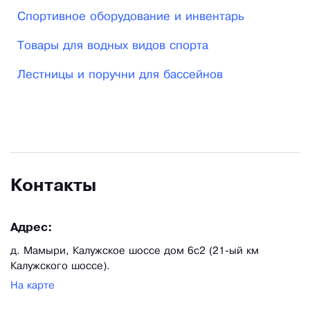
нержавеющей стали в значительной степени
Спортивное оборудование и инвентарь
превосходят пластиковые по прочности,
Товары для водных видов спорта
износостойкости, устойчивости к воздействию
агрессивной среды.
Лестницы и поручни для бассейнов
Контакты
Адрес:
д. Мамыри, Калужское шоссе дом 6с2 (21-ый км
Калужского шоссе).
На карте