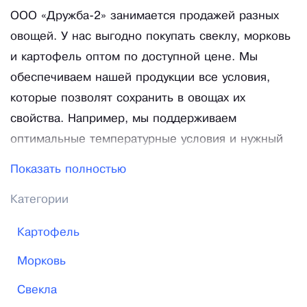
ООО «Дружба-2» занимается продажей разных
овощей. У нас выгодно покупать свеклу, морковь
и картофель оптом по доступной цене. Мы
обеспечиваем нашей продукции все условия,
которые позволят сохранить в овощах их
свойства. Например, мы поддерживаем
оптимальные температурные условия и нужный
уровень влажности. Это не позволяет картофелю
Показать полностью
прорастать раньше срока. В результате наши
Категории
покупатели получают продукцию, пригодную для
хранения зимой. А, при желании, вы можете
Картофель
создать для овощей условия, которые помогут
Морковь
быстро подготовить их к посадке. Если вы не
знаете, как правильно выращивать или хранить
Свекла
овощи, наши консультанты дадут исчерпывающие