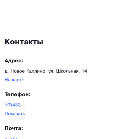
знания, исходя из ваших целей. У нас есть все,
что требуется для выращивания здоровых и
экологически безопасных агрокультур.
Контакты
Адрес:
д. Новое Каплино, ул. Школьная, 14
На карте
Телефон:
+7(483...
Показать
Почта: