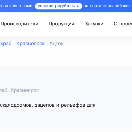
зователя с нами,
зарегистрируйтесь
на портале российских
Производители
Продукция
Закупки
О прое
 край
Красноярск
Ацтек
рай, Красноярск
скалодромов, зацепов и рельефов для