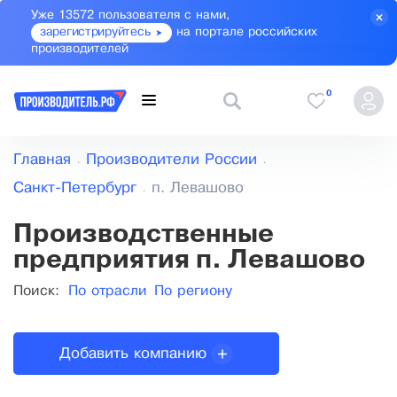
Уже 13572 пользователя с нами,
зарегистрируйтесь
на портале российских
производителей
0
Главная
Производители России
Санкт-Петербург
п. Левашово
Производственные
предприятия п. Левашово
Поиск:
По отрасли
По региону
Добавить компанию