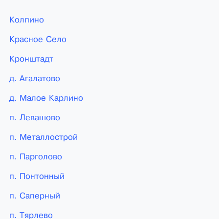
Колпино
Красное Село
Кронштадт
д. Агалатово
д. Малое Карлино
п. Левашово
п. Металлострой
п. Парголово
п. Понтонный
п. Саперный
п. Тярлево