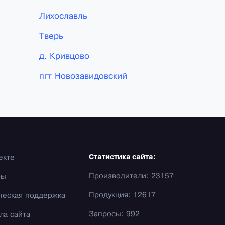
Лихославль
Тверь
д. Кривцово
пгт Новозавидовский
екте
Статистика сайта:
Производители: 23157
фы
Продукция: 12617
ческая поддержка
Запросы: 992
ла сайта