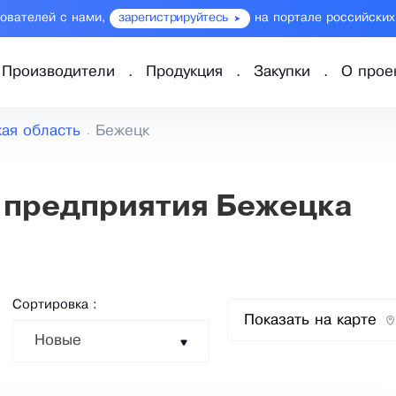
зователей с нами,
зарегистрируйтесь
на портале российских
Производители
Продукция
Закупки
О прое
кая область
Бежецк
 предприятия Бежецка
Сортировка :
Показать на карте
Новые