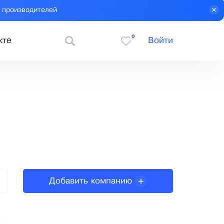
 производителей
0
кте
Войти
Добавить компанию