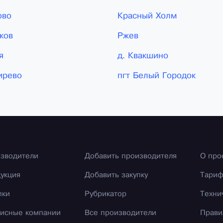
ово
Красный Холм
ков
Ржев
я
д. Квакшино
ирево
пгт Белый Городок
зводители
Добавить производителя
О про
укция
Добавить закупку
Тари
пки
Рубрикатор
Техни
исные компании
Все производители
Прави