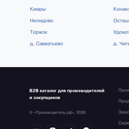
Кимры
Конак
Нелидово
Осташ
Торжок
Удомл
д. Савватьево
д. Чиг
Прои
B2B каталог для производителей
и закупщиков
Прод
Заку
© «Производитель.рф», 2026
Серв