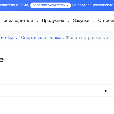
зователя с нами,
зарегистрируйтесь
на портале российских
Производители
Продукция
Закупки
О прое
 и обувь
Спортивная форма
Жилеты стрелковые
е