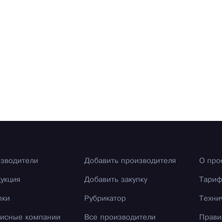
зводители
Добавить производителя
О про
укция
Добавить закупку
Тари
пки
Рубрикатор
Техни
исные компании
Все производители
Прави