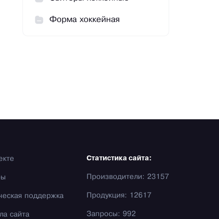
Форма хоккейная
екте
Статистика сайта:
Производители: 23157
фы
Продукция: 12617
ческая поддержка
Запросы: 992
ла сайта