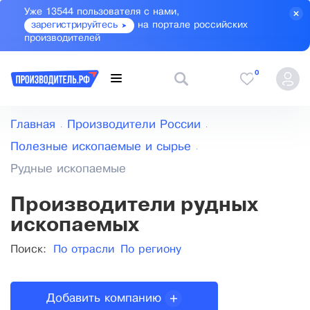
Уже 13544 пользователя с нами,
зарегистрируйтесь
на портале российских
производителей
0
Главная
Производители России
Полезные ископаемые и сырье
Рудные ископаемые
Производители рудных
ископаемых
Поиск:
По отрасли
По региону
Добавить компанию