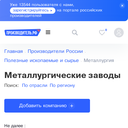
Уже 13544 пользователя с нами,
зарегистрируйтесь
на портале российских
производителей
0
Главная
Производители России
Полезные ископаемые и сырье
Металлургия
Металлургические заводы
Поиск:
По отрасли
По региону
Добавить компанию
Не далее :