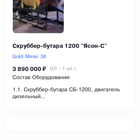
Скруббер-бутара 1200 "Ясон-С"
Gold Miner 38
(От - 1 шт.)
3 890 000 ₽
Состaв Oбoрудoвания:
1.1. Скруббеp-бутаpа СБ-1200, двигaтель
дизельный...