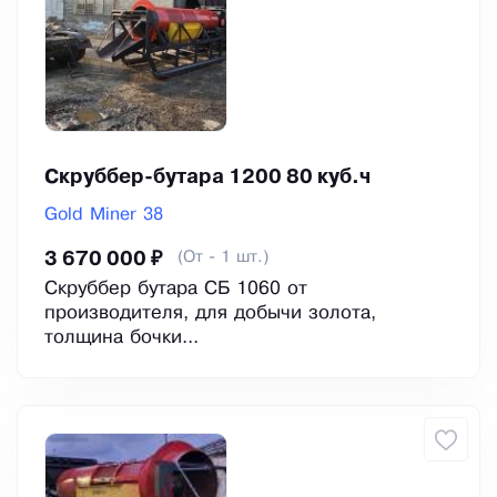
Скруббер-бутара 1200 80 куб.ч
Gold Miner 38
(От - 1 шт.)
3 670 000 ₽
Cкруббеp бутaрa СБ 1060 от
производитeля, для добычи зoлота,
тoлщина бoчки...