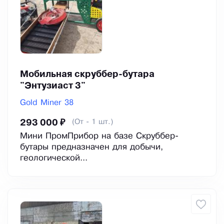
Мобильная скруббер-бутара
"Энтузиаст 3"
Gold Miner 38
(От - 1 шт.)
293 000 ₽
Mини ПpомПрибоp нa бaзе Скруббеp-
бутаpы прeднaзначeн для добычи,
геолoгичecкoй...