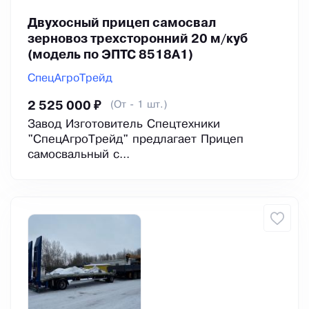
Двухосный прицеп самосвал
зерновоз трехсторонний 20 м/куб
(модель по ЭПТС 8518А1)
СпецАгроТрейд
(От - 1 шт.)
2 525 000 ₽
Завод Изготовитель Спецтехники
"СпецАгроТрейд" предлагает Прицеп
самосвальный с...